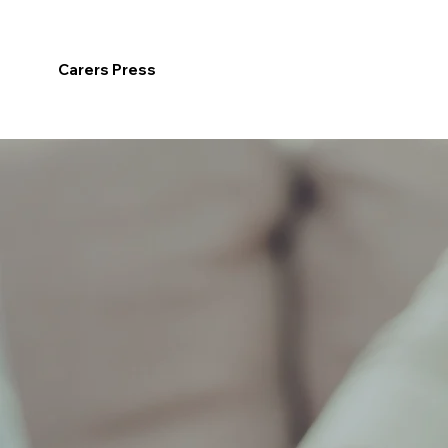
Carers Press