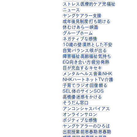
ストレス
医療的ケア児
福祉
ニュース
ヤングケアラー支援
成年後見制度
打ち明ける
休む
けあらー
映画
グループホーム
ネガティブな感情
10歳の壁
漠然とした不安
自覚
バランス
咳が出る
障害福祉
高齢福祉
気持ち
EQ
向き合い方
疲労
発熱
目が充血する
キセキ
メンタルヘルス
音楽
NHK
NHKハートネットTV
介護
子育て
ラジオ
回復
頼る
SEL
体のサイン
SOS
高橋優
迷惑をかける
そうだん窓口
アンコンシャスバイアス
オンラインサロン
ポジティブな感情
ヤングケアラーのひろば
出前授業
前思春期
思春期