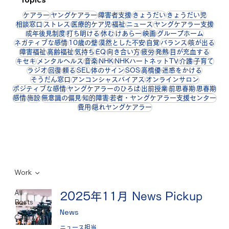
ケアラー
ヤングケアラー
障害者支援
きょうだい
きょうだい児
相談窓口
ストレス
医療的ケア児
福祉
ニュース
ヤングケアラー支援
成年後見制度
打ち明ける
休む
けあらー
映画
グループホーム
ネガティブな感情
10歳の壁
漠然とした不安
自覚
バランス
咳が出る
障害福祉
高齢福祉
気持ち
EQ
向き合い方
疲労
発熱
目が充血する
キセキ
メンタルヘルス
音楽
NHK
NHKハートネットTV
介護
子育て
ラジオ
回復
頼る
SEL
体のサイン
SOS
高橋優
迷惑をかける
そうだん窓口
アンコンシャスバイアス
オンラインサロン
ポジティブな感情
ヤングケアラーのひろば
出前授業
前思春期
思春期
感情
施設
無意識の偏見
知的障害
若者・ヤングケアラー支援センター
費用
隠れヤングケアラー
Work
All
2025年11月 News Pickup
Posts
News
Care
ニュース担当