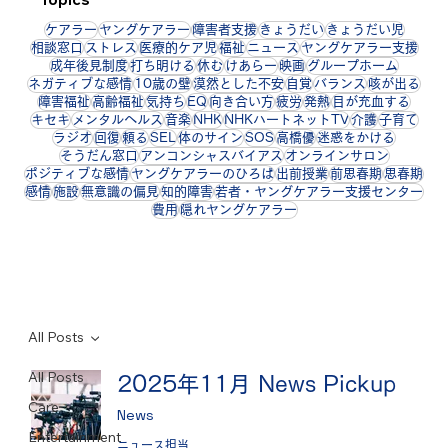
ケアラー
ヤングケアラー
障害者支援
きょうだい
きょうだい児
相談窓口
ストレス
医療的ケア児
福祉
ニュース
ヤングケアラー支援
成年後見制度
打ち明ける
休む
けあらー
映画
グループホーム
ネガティブな感情
10歳の壁
漠然とした不安
自覚
バランス
咳が出る
障害福祉
高齢福祉
気持ち
EQ
向き合い方
疲労
発熱
目が充血する
キセキ
メンタルヘルス
音楽
NHK
NHKハートネットTV
介護
子育て
ラジオ
回復
頼る
SEL
体のサイン
SOS
高橋優
迷惑をかける
そうだん窓口
アンコンシャスバイアス
オンラインサロン
ポジティブな感情
ヤングケアラーのひろば
出前授業
前思春期
思春期
感情
施設
無意識の偏見
知的障害
若者・ヤングケアラー支援センター
費用
隠れヤングケアラー
All Posts
All Posts
2025年11月 News Pickup
Care
News
Entertainment
ニュース担当