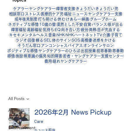
ケアラー
ヤングケアラー
障害者支援
きょうだい
きょうだい児
相談窓口
ストレス
医療的ケア児
福祉
ニュース
ヤングケアラー支援
成年後見制度
打ち明ける
休む
けあらー
映画
グループホーム
ネガティブな感情
10歳の壁
漠然とした不安
自覚
バランス
咳が出る
障害福祉
高齢福祉
気持ち
EQ
向き合い方
疲労
発熱
目が充血する
キセキ
メンタルヘルス
音楽
NHK
NHKハートネットTV
介護
子育て
ラジオ
回復
頼る
SEL
体のサイン
SOS
高橋優
迷惑をかける
そうだん窓口
アンコンシャスバイアス
オンラインサロン
ポジティブな感情
ヤングケアラーのひろば
出前授業
前思春期
思春期
感情
施設
無意識の偏見
知的障害
若者・ヤングケアラー支援センター
費用
隠れヤングケアラー
All Posts
All Posts
2026年2月 News Pickup
Care
Care
Entertainment
ニュース担当