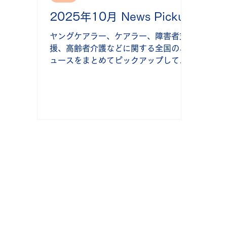
しさも センター開設から半年 青森県
「誰
ヤングケアラー支援センターが開設か
アラ
2025年10月 News Pickup
ら半年を迎えた。当事者の把握が難し
SO
ヤングケアラー、ケアラー、障害者支
く、本人からの相談が少ない現状や、
る当
援、高齢者介護などに関する全国のニ
直接的な支援サービスの不足といった
がS
ュースをまとめてピックアップして掲
課題が浮き彫り
載しています(最終更新日：2025年11
月7日) 【発達障害支援】 10/10 全
国 5歳児の30人に1人がASD 女性の
診断、見逃されている可能性も
ASD（自閉スペクトラム症）は発達障
害の一つで、社会的なコミュニケーシ
ョンの困難さや、空間や人、特定の行
動への強いこだわり、感覚過敏といっ
た特性がある。かつて「自閉症」や
「アスペルガー症候群」と呼んでいた
ものを、今はまとめてASDと呼ぶ。
だ。 続きを読む 【障害者支援】
10/12 神奈川 重度知的障害者の地域