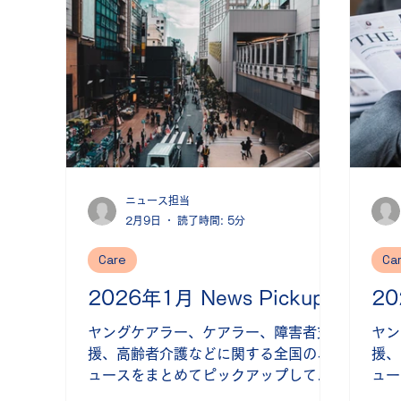
ニュース担当
2月9日
読了時間: 5分
Care
Ca
2026年1月 News Pickup
20
ヤングケアラー、ケアラー、障害者支
ヤン
援、高齢者介護などに関する全国のニ
援、
ュースをまとめてピックアップして掲
ュー
載しています(最終更新日：2026年2
載し