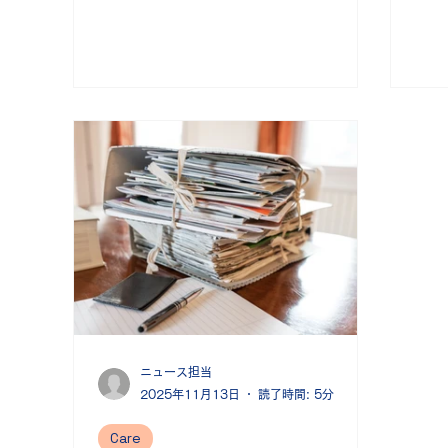
月9日) 【ヤングケアラー支援】
月9
1/17 全国 ヤングケアラーに食品配
12
送＝家庭状況把握で接点づくり―こど
ヤン
も家庭庁 こども家庭庁は、食品配送サ
校2
ービスを通じて家庭の状況を把握し、
高く
ヤングケアラーを支援機関につなぐ新
12
しい仕組みを導入する。配送時に家庭
話の
との接点を作り、早期発見を目指す。
外出
続きを読む 1/20 広島 まわりが気づ
談経
かない「ヤングケアラー」 他人事と
では
思わず地域で支援の輪広げる まずは
静岡
声掛けから 広島県内で活動する「ヤン
設入
グケアラーコーディネーター」や、地
見直
域住民が立ち上げた支援グループ「高
ヤン
陽ヤングケアラー広場」の活動を紹
でも
ニュース担当
介。当事者への声かけや居場所づくり
現状
2025年11月13日
読了時間: 5分
の重要性を伝えている。 続きを読む
し、
1/25 青森 ヤングケアラー支援に難
針を
Care