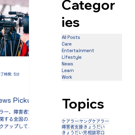
Categor
ies
All Posts
Care
Entertainment
Lifestyle
News
Learn
了時間: 5分
Work
Topics
ws Pickup
ラー、障害者支
関する全国のニ
ケアラー
ヤングケアラー
クアップして掲
障害者支援
きょうだい
きょうだい児
相談窓口
日：2025年12