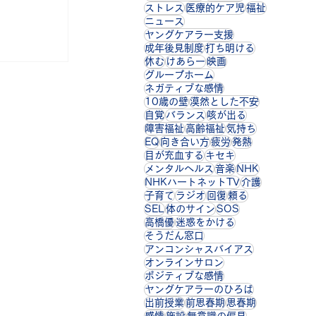
ストレス
医療的ケア児
福祉
】 11/3 岡山
ニュース
に備えを 岡山の
ヤングケアラー支援
 想定外の状況が
成年後見制度
打ち明ける
休む
けあらー
映画
子どもの命を守
グループホーム
めの「災害避難
ネガティブな感情
成した。保護者
10歳の壁
漠然とした不安
にじいろサポー
自覚
バランス
咳が出る
障害福祉
高齢福祉
気持ち
、緊急連絡先や
EQ
向き合い方
疲労
発熱
どを書き込める
目が充血する
キセキ
続きを読む
メンタルヘルス
音楽
NHK
障害のある大学生、
NHKハートネットTV
介護
子育て
ラジオ
回復
頼る
りごと契機に判明
SEL
体のサイン
SOS
学生が増加してお
高橋優
迷惑をかける
の調査では
そうだん窓口
アンコンシャスバイアス
短大・高専に在籍
オンラインサロン
4666人と、
ポジティブな感情
っている。大学の
ヤングケアラーのひろば
や面談を通じて
出前授業
前思春期
思春期
感情
施設
無意識の偏見