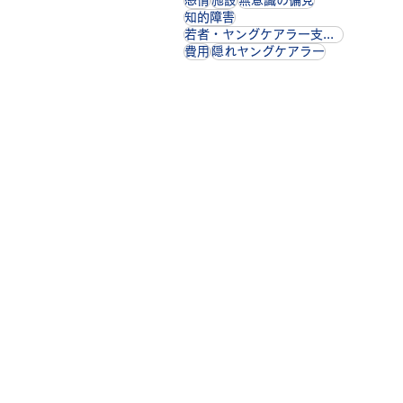
配慮や学びの支
知的障害
が行われてい
若者・ヤングケアラー支援センター
害者支援】
費用
隠れヤングケアラー
も医療費助成の対象
県方針...